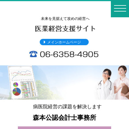
toggl
navig
未来を見据えて攻めの経営へ
メインホームページ
病医院経営の課題を解決します
森本公認会計士事務所