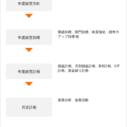
年度経営方針
業績目標、部門目標、体質強化・競争力
アップ目標 他
年度経営目標
損益計画、月別損益計画、B/S計画、C/F
計画、資金繰り計画
年度経営計画
差異分析、改善活動
月次計画