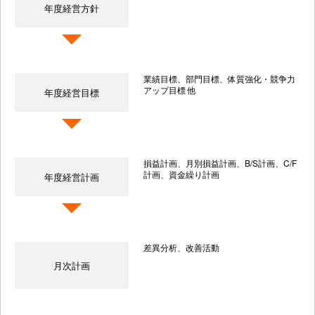
年度経営方針
業績目標、部門目標、体質強化・競争力
アップ目標 他
年度経営目標
損益計画、月別損益計画、B/S計画、C/F
計画、資金繰り計画
年度経営計画
差異分析、改善活動
月次計画