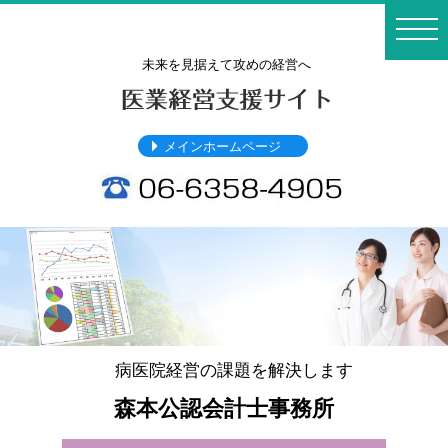
toggl
navig
未来を見据えて攻めの経営へ
メインホームページ
病医院経営の課題を解決します
森本公認会計士事務所